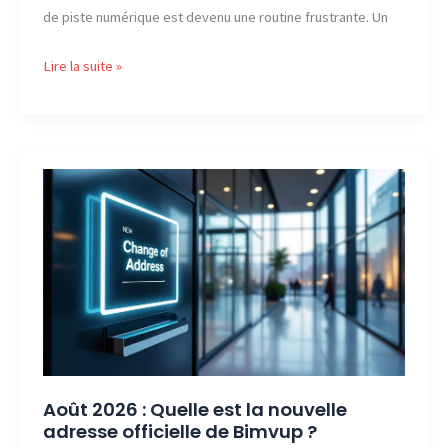
de piste numérique est devenu une routine frustrante. Un
Août
Lire la suite »
2026
:
Quelle
est
la
nouvelle
adresse
officielle
de
Faxmad
?
Août 2026 : Quelle est la nouvelle
adresse officielle de Bimvup ?