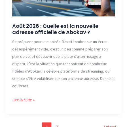
Bimvup
?
Août 2026 : Quelle est la nouvelle
adresse officielle de Abokav ?
Se préparer pour une soirée film et tomber sur un écran
désespérément vide, c’est un peu comme préparer son
plan de vol et découvrir que la piste d’atterrissage a
disparu. C’est la situation que rencontrent de nombreux
fidèles d’Abokav, la célèbre plateforme de streaming, qui
semble s’être volatilisée de son ancienne adresse. Dans les
coulisses
Août
Lire la suite »
2026
:
Quelle
1
2
Suivant
→