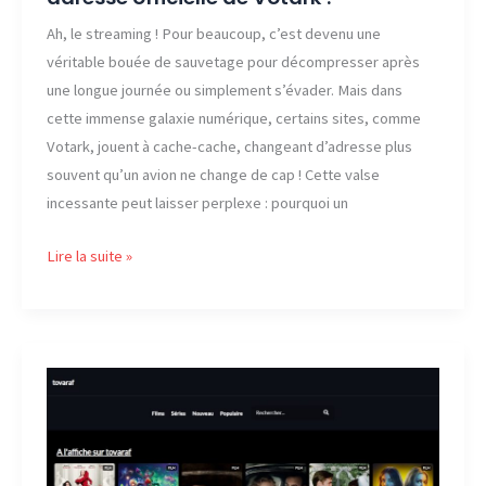
Ah, le streaming ! Pour beaucoup, c’est devenu une
véritable bouée de sauvetage pour décompresser après
une longue journée ou simplement s’évader. Mais dans
cette immense galaxie numérique, certains sites, comme
Votark, jouent à cache-cache, changeant d’adresse plus
souvent qu’un avion ne change de cap ! Cette valse
incessante peut laisser perplexe : pourquoi un
Août
Lire la suite »
2026
:
Quelle
est
la
nouvelle
adresse
officielle