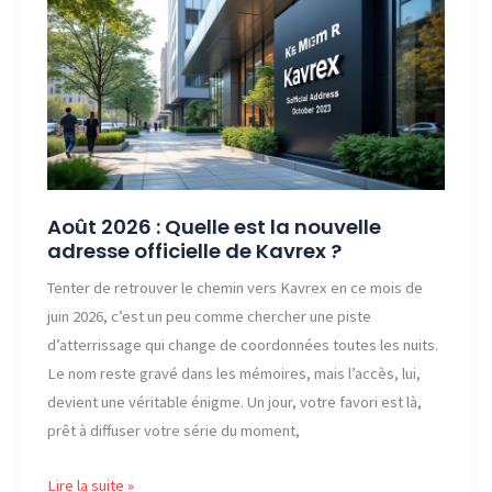
France
pour
gérer
vos
billets
en
ligne
?
Août 2026 : Quelle est la nouvelle
adresse officielle de Kavrex ?
Tenter de retrouver le chemin vers Kavrex en ce mois de
juin 2026, c’est un peu comme chercher une piste
d’atterrissage qui change de coordonnées toutes les nuits.
Le nom reste gravé dans les mémoires, mais l’accès, lui,
devient une véritable énigme. Un jour, votre favori est là,
prêt à diffuser votre série du moment,
Août
Lire la suite »