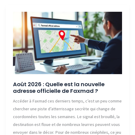
Quelle
est
la
nouvelle
adresse
officielle
de
Hesgoal
?
Août 2026 : Quelle est la nouvelle
adresse officielle de Faxmad ?
Accéder à Faxmad ces derniers temps, c’est un peu comme
chercher une piste d’atterrissage secrète qui change de
coordonnées toutes les semaines. Le signal est brouillé, la
destination est floue et de nombreux leurres peuvent vous
envoyer dans le décor. Pour de nombreux cinéphiles, ce jeu