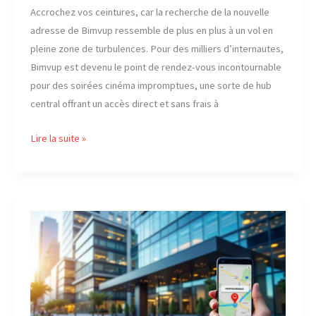
Accrochez vos ceintures, car la recherche de la nouvelle
adresse de Bimvup ressemble de plus en plus à un vol en
pleine zone de turbulences. Pour des milliers d’internautes,
Bimvup est devenu le point de rendez-vous incontournable
pour des soirées cinéma impromptues, une sorte de hub
central offrant un accès direct et sans frais à
Août
Lire la suite »
2026
:
Quelle
est
la
nouvelle
adresse
officielle
de