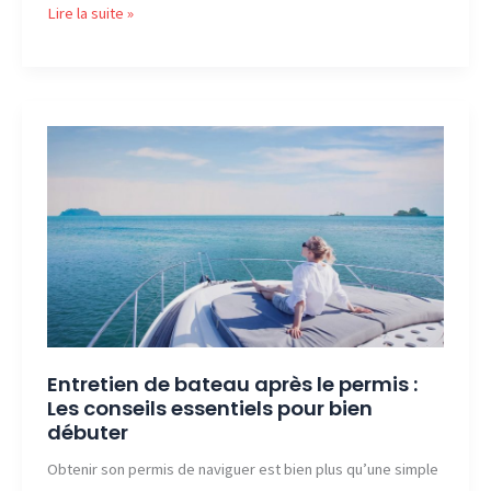
Août
Lire la suite »
2026
:
Quelle
est
la
nouvelle
adresse
officielle
de
Tovaraf
?
Entretien de bateau après le permis :
Les conseils essentiels pour bien
débuter
Obtenir son permis de naviguer est bien plus qu’une simple