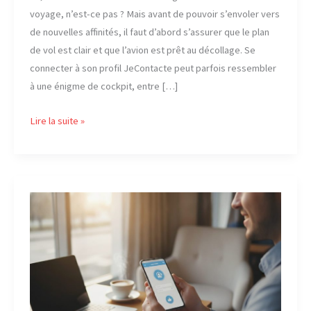
voyage, n’est-ce pas ? Mais avant de pouvoir s’envoler vers
de nouvelles affinités, il faut d’abord s’assurer que le plan
de vol est clair et que l’avion est prêt au décollage. Se
connecter à son profil JeContacte peut parfois ressembler
à une énigme de cockpit, entre […]
Comment
Lire la suite »
se
connecter
facilement
à
votre
profil
JeContacte
en
ligne
?