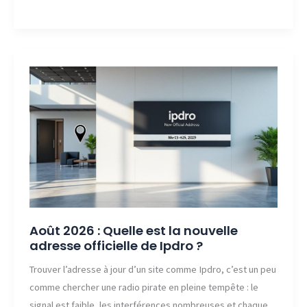
2026
:
Quelle
est
la
nouvelle
adresse
officielle
de
Kavrex
?
Août 2026 : Quelle est la nouvelle
adresse officielle de Ipdro ?
Trouver l’adresse à jour d’un site comme Ipdro, c’est un peu
comme chercher une radio pirate en pleine tempête : le
signal est faible, les interférences nombreuses et chaque