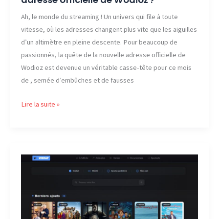
Ah, le monde du streaming ! Un univers qui file à toute
vitesse, où les adresses changent plus vite que les aiguilles
d’un altimètre en pleine descente. Pour beaucoup de
passionnés, la quête de la nouvelle adresse officielle de
Wodioz est devenue un véritable casse-tête pour ce mois
de , semée d’embûches et de fausses
Août
Lire la suite »
2026
:
Quelle
est
la
nouvelle
adresse
officielle
de