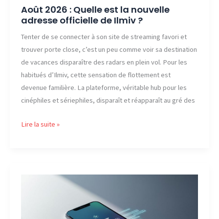
Août 2026 : Quelle est la nouvelle
adresse officielle de Ilmiv ?
Tenter de se connecter à son site de streaming favori et
trouver porte close, c’est un peu comme voir sa destination
de vacances disparaître des radars en plein vol. Pour les
habitués d’Ilmiv, cette sensation de flottement est
devenue familière. La plateforme, véritable hub pour les
cinéphiles et sériephiles, disparaît et réapparaît au gré des
Août
Lire la suite »
2026
:
Quelle
est
la
nouvelle
adresse