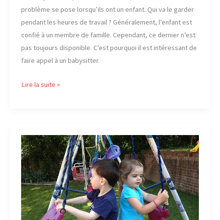
problème se pose lorsqu’ils ont un enfant. Qui va le garder
pendant les heures de travail ? Généralement, l’enfant est
confié à un membre de famille. Cependant, ce dernier n’est
pas toujours disponible. C’est pourquoi il est intéressant de
faire appel à un babysitter.
Le
Lire la suite »
babysitting :
les
avantages
de
faire
appel
à
un
babysitter