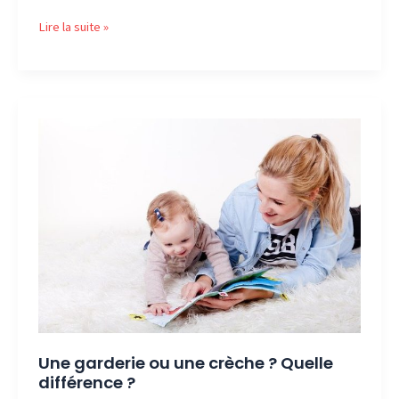
Comment
Lire la suite »
choisir
une
bonne
nounou ?
Une garderie ou une crèche ? Quelle
différence ?