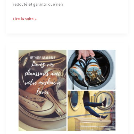
redouté et garantir que rien
Comment
Lire la suite »
faire
la
valise
de
votre
jeune
enfant ?