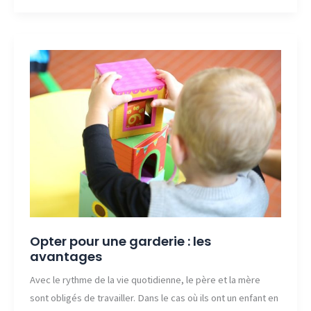
pour
se
démarquer
des
concurrents
Opter pour une garderie : les
avantages
Avec le rythme de la vie quotidienne, le père et la mère
sont obligés de travailler. Dans le cas où ils ont un enfant en