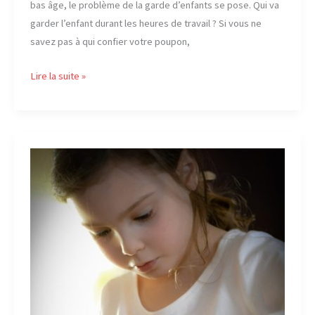
bas âge, le problème de la garde d’enfants se pose. Qui va
garder l’enfant durant les heures de travail ? Si vous ne
savez pas à qui confier votre poupon,
Opter
Lire la suite »
pour
une
garderie :
les
avantages