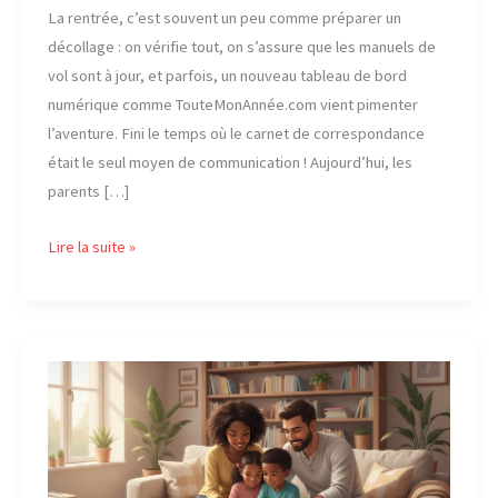
La rentrée, c’est souvent un peu comme préparer un
décollage : on vérifie tout, on s’assure que les manuels de
vol sont à jour, et parfois, un nouveau tableau de bord
numérique comme TouteMonAnnée.com vient pimenter
l’aventure. Fini le temps où le carnet de correspondance
était le seul moyen de communication ! Aujourd’hui, les
parents […]
Comment
Lire la suite »
s’inscrire
et
se
connecter
à
TouteMonAnnee.com
pour
suivre