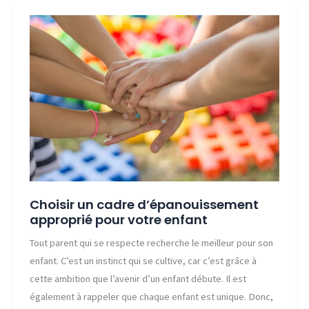
a
à
savoir
sur
la
garderie
Choisir un cadre d’épanouissement
approprié pour votre enfant
Tout parent qui se respecte recherche le meilleur pour son
enfant. C’est un instinct qui se cultive, car c’est grâce à
cette ambition que l’avenir d’un enfant débute. Il est
également à rappeler que chaque enfant est unique. Donc,