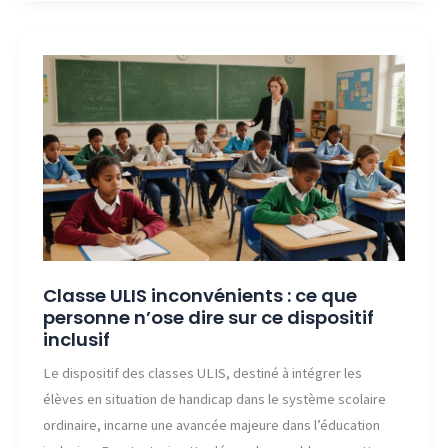
Châteauroux
:
le
service
en
ligne
expliqué
simplement
aux
parents
Classe ULIS inconvénients : ce que
personne n’ose dire sur ce dispositif
inclusif
Le dispositif des classes ULIS, destiné à intégrer les
élèves en situation de handicap dans le système scolaire
ordinaire, incarne une avancée majeure dans l’éducation