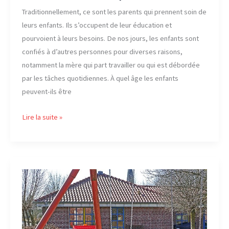
Traditionnellement, ce sont les parents qui prennent soin de
leurs enfants. Ils s’occupent de leur éducation et
pourvoient à leurs besoins. De nos jours, les enfants sont
confiés à d’autres personnes pour diverses raisons,
notamment la mère qui part travailler ou qui est débordée
par les tâches quotidiennes. À quel âge les enfants
peuvent-ils être
Est-
Lire la suite »
ce
prudent
de
confier
vos
jeunes
enfants
à