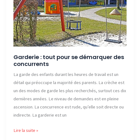
une
tierce
personne ?
Garderie : tout pour se démarquer des
concurrents
La garde des enfants durant les heures de travail est un
détail qui préoccupe la majorité des parents. La crèche est
un des modes de garde les plus recherchés, surtout ces dix
dernières années. Le niveau de demandes est en pleine
ascension. La concurrence est rude, qu’elle soit directe ou
indirecte. La garderie est un
Garderie :
Lire la suite »
tout