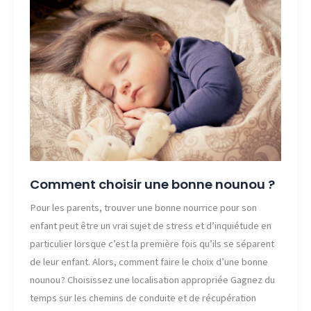
chaussures
en
machine
à
laver
en
toute
sécurité
Comment choisir une bonne nounou ?
Pour les parents, trouver une bonne nourrice pour son
enfant peut être un vrai sujet de stress et d’inquiétude en
particulier lorsque c’est la première fois qu’ils se séparent
de leur enfant. Alors, comment faire le choix d’une bonne
nounou ? Choisissez une localisation appropriée Gagnez du
temps sur les chemins de conduite et de récupération