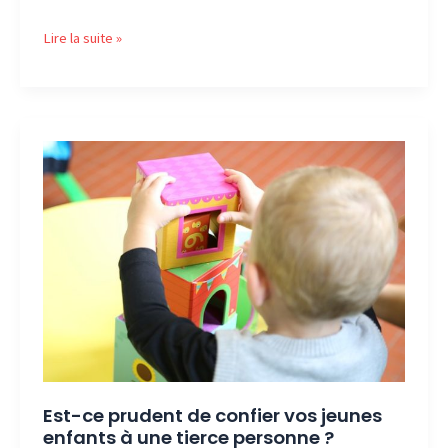
Avoir
Lire la suite »
un
dressing :
un
luxe
accessible
à
tous
les
budgets
Est-ce prudent de confier vos jeunes
enfants à une tierce personne ?