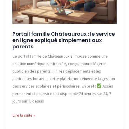
la
vie
scolaire
de
vos
Portail famille Châteauroux : le service
en ligne expliqué simplement aux
enfants
parents
?
Le portail famille de Châteauroux s’impose comme une
solution numérique centralisée, conçue pour alléger le
quotidien des parents. Fini les déplacements et les
contraintes horaires, cette plateforme réinvente la gestion
des services scolaires et périscolaires. En bref :
Accès
permanent : Le service est disponible 24 heures sur 24, 7
jours sur 7, depuis
Portail
Lire la suite »
famille