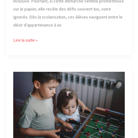
inclusive. Pourtant, si cette démarche semble prometteuse
sur le papier, elle recèle des défis souvent tus, voire
ignorés. Dès la scolarisation, ces élèves naviguent entre le
désir d’appartenance à un
Classe
Lire la suite »
ULIS
inconvénients
:
ce
que
personne
n’ose
dire
sur
ce
dispositif
inclusif