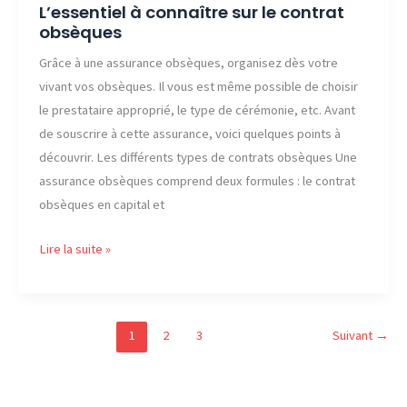
L’essentiel à connaître sur le contrat
obsèques
Grâce à une assurance obsèques, organisez dès votre
vivant vos obsèques. Il vous est même possible de choisir
le prestataire approprié, le type de cérémonie, etc. Avant
de souscrire à cette assurance, voici quelques points à
découvrir. Les différents types de contrats obsèques Une
assurance obsèques comprend deux formules : le contrat
obsèques en capital et
L’essentiel
Lire la suite »
à
connaître
sur
1
2
3
Suivant
→
le
contrat
obsèques