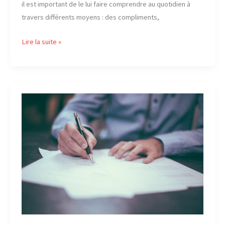
il est important de le lui faire comprendre au quotidien à
travers différents moyens : des compliments,
Choisir
Lire la suite »
un
cadre
d’épanouissement
approprié
pour
votre
enfant