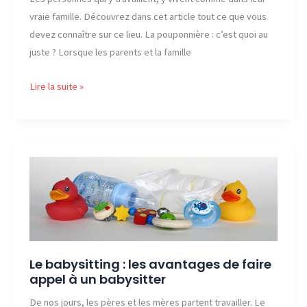
vraie famille. Découvrez dans cet article tout ce que vous
devez connaître sur ce lieu. La pouponnière : c’est quoi au
juste ? Lorsque les parents et la famille
Tout
Lire la suite »
ce
qu’il
faut
savoir
sur
la
pouponnière
Le babysitting : les avantages de faire
appel à un babysitter
De nos jours, les pères et les mères partent travailler. Le