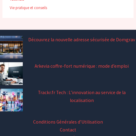
Vie pratique et conseils
Découvrez la nouvelle adresse sécurisée de Domgrav
Arkevia coffre-fort numérique : mode d’emploi
Trackr.fr Tech : L’innovation au service de la
localisation
Conditions Générales d’Utilisation
Contact