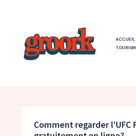
Aller
au
contenu
ACCUEIL
TOURISM
Comment regarder l’UFC F
gratuitement en ligne?