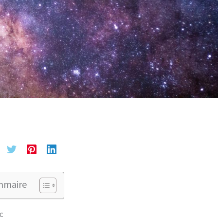
mmaire
c