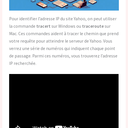
Pour identifier l’adresse IP du site Yahoo, on peut utiliser
la commande
tracert
sur Windows ou
traceroute
sur
Mac. Ces commandes aident à tracer le chemin que prend
votre requête pour atteindre le serveur de Yahoo. Vous
verrez une série de numéros qui indiquent chaque point
de passage. Parmi ces numéros, vous trouverez l’adresse
IP recherchée.