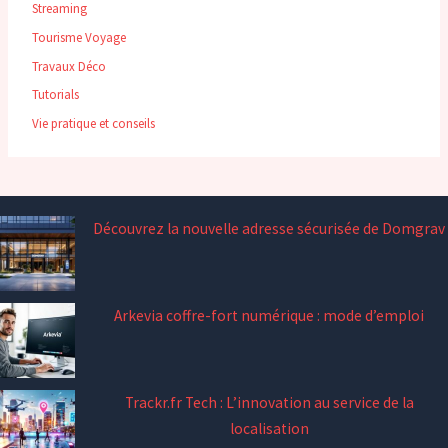
Streaming
Tourisme Voyage
Travaux Déco
Tutorials
Vie pratique et conseils
Découvrez la nouvelle adresse sécurisée de Domgrav
Arkevia coffre-fort numérique : mode d’emploi
Trackr.fr Tech : L’innovation au service de la
localisation