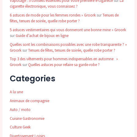
Vapotage : 5 conseils essentiels pour votre première e-cigarette
sur
La
cigarette électronique, vous connaissez ?
6 astuces de mode pour les femmes rondes » Groork
sur
Tenues de
fêtes, tenues de soirée, quelle robe porter ?
5 astuces vestimentaires qui vous donneront une bonne mine » Groork
sur
Guide d’achat de bijoux en ligne
Quelles sont les combinaisons possibles avec une robe transparente ? »
Groork
sur
Tenues de fêtes, tenues de soirée, quelle robe porter ?
Top 3 des vêtements pour hommes indispensables en automne »
Groork
sur
Quelles astuces pour refaire sa garde-robe ?
Categories
A la une
Animaux de compagnie
Auto / moto
Cuisine Gastronomie
Culture Geek
Divertissement Loisirs