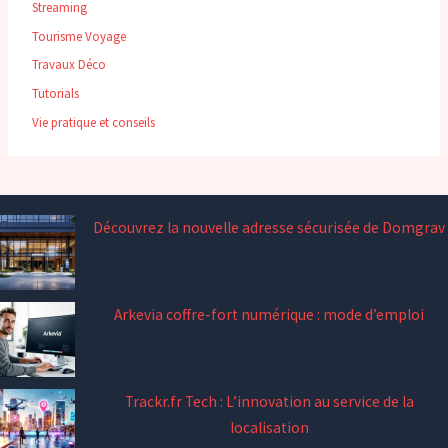
Streaming
Tourisme Voyage
Travaux Déco
Tutorials
Vie pratique et conseils
Découvrez la nouvelle adresse sécurisée de Domgrav
Arkevia coffre-fort numérique : mode d’emploi
Trackr.fr Tech : L’innovation au service de la
localisation