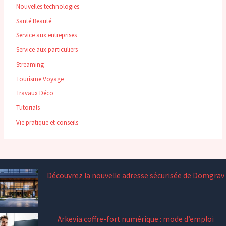
Nouvelles technologies
Santé Beauté
Service aux entreprises
Service aux particuliers
Streaming
Tourisme Voyage
Travaux Déco
Tutorials
Vie pratique et conseils
Découvrez la nouvelle adresse sécurisée de Domgrav
Arkevia coffre-fort numérique : mode d’emploi