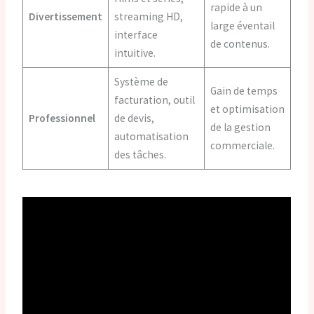
rapide à un
Divertissement
streaming HD,
large éventail
interface
de contenus.
intuitive.
Système de
Gain de temps
facturation, outil
et optimisation
Professionnel
de devis,
de la gestion
automatisation
commerciale.
des tâches.