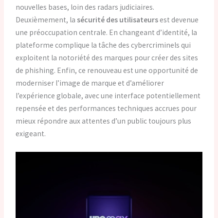
nouvelles bases, loin des radars judiciaires.
Deuxièmement, la
sécurité des utilisateurs
est devenue
une préoccupation centrale. En changeant d’identité, la
plateforme complique la tâche des cybercriminels qui
exploitent la notoriété des marques pour créer des sites
de phishing. Enfin, ce renouveau est une opportunité de
moderniser l’image de marque et d’améliorer
l’expérience globale, avec une interface potentiellement
repensée et des performances techniques accrues pour
mieux répondre aux attentes d’un public toujours plus
exigeant.