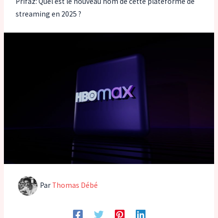
Prifaz: Quel est le nouveau nom de cette plateforme de
streaming en 2025 ?
Par
Thomas Débé