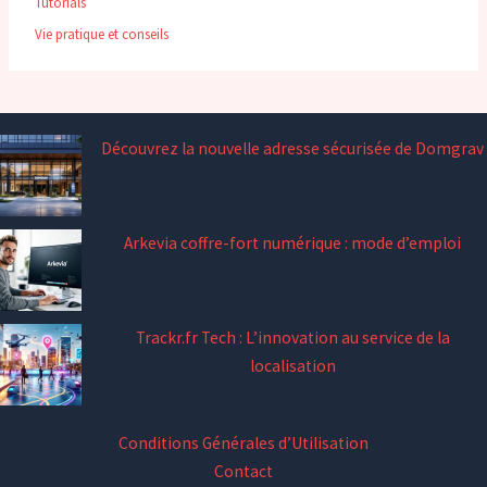
Tutorials
Vie pratique et conseils
Découvrez la nouvelle adresse sécurisée de Domgrav
Arkevia coffre-fort numérique : mode d’emploi
Trackr.fr Tech : L’innovation au service de la
localisation
Conditions Générales d’Utilisation
Contact