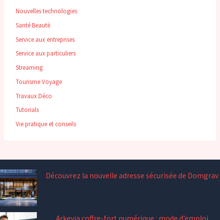
Nouvelles technologies
Santé Beauté
Service aux entreprises
Service aux particuliers
Streaming
Tourisme Voyage
Travaux Déco
Tutorials
Vie pratique et conseils
Découvrez la nouvelle adresse sécurisée de Domgrav
Arkevia coffre-fort numérique : mode d’emploi