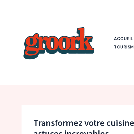
Aller
au
contenu
ACCUEIL
TOURISM
Transformez votre cuisine
astuces incroyables