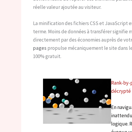
réelle valeur ajoutée au visiteur.
La minification des fichiers CSS et JavaScript 
terme. Moins de données à transférer signifie
directement par des économies auprès de votr
pages
propulse mécaniquement le site dans les 
100% gratuit.
Rank-by-p
décrypté
En navigua
inattendu
logique. 
évoque un