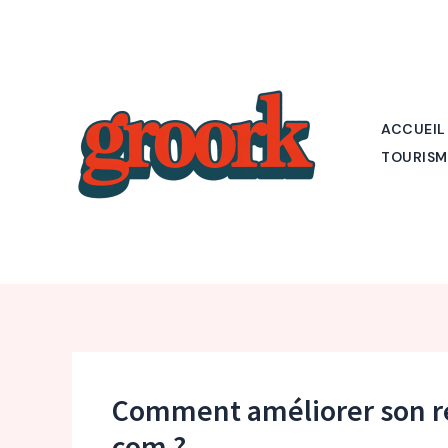
Aller
au
contenu
ACCUEIL
TOURISM
Comment améliorer son r
com ?