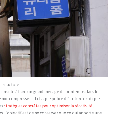
 la facture
consiste à faire un grand ménage de printemps dans le
e non compressée et chaque police d’écriture exotique
des
stratégies concrètes pour optimiser la réactivité
, il
s. L’objectif est de ne conserver que ce qui apporte une