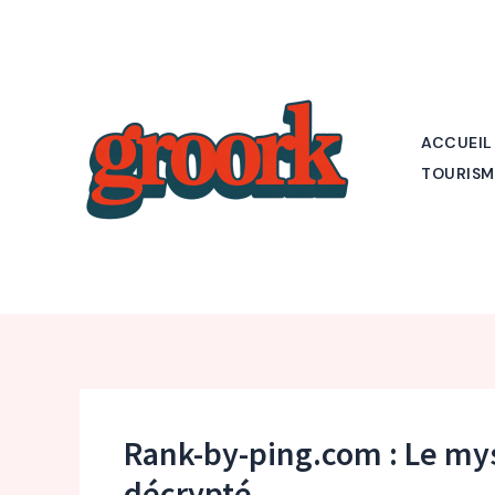
Aller
au
contenu
ACCUEIL
TOURISM
Rank-by-ping.com : Le mys
décrypté