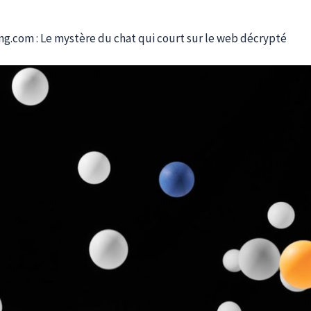
g.com : Le mystère du chat qui court sur le web décrypté