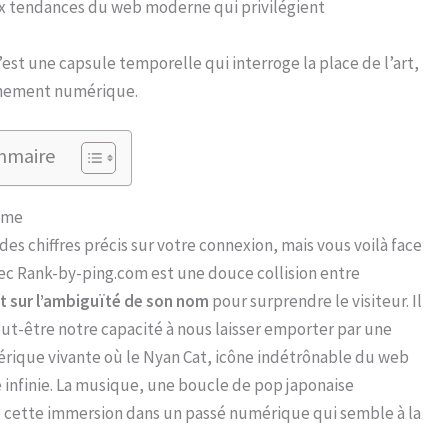
ux tendances du web moderne qui privilégient
’est une capsule temporelle qui interroge la place de l’art,
onnement numérique.
mmaire
ème
es chiffres précis sur votre connexion, mais vous voilà face
vec Rank-by-ping.com est une douce collision entre
nt sur l’ambiguïté de son nom
pour surprendre le visiteur. Il
t peut-être notre capacité à nous laisser emporter par une
érique vivante où le Nyan Cat, icône indétrônable du web
 infinie. La musique, une boucle de pop japonaise
ve cette immersion dans un passé numérique qui semble à la