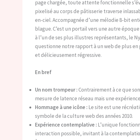
page chargée, toute attente fonctionnelle s’év
pixelisé au corps de pâtisserie traverse inlassa
en-ciel. Accompagnée d’une mélodie 8-bit entê
blague. C’est un portail vers une autre époqu
à l’un de ses plus illustres représentants, le N
questionne notre rapport à un web de plus en p
et délicieusement régressive.
En bref
Un nom trompeur :
Contrairement à ce que son
mesure de latence réseau mais une expérience 
Hommage à une icône :
Le site est une récréa
symbole de la culture web des années 2010.
Expérience contemplative :
L’unique fonctionn
interaction possible, invitant à la contemplation