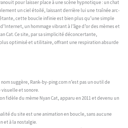
anouit pour laisser place à une scène hypnotique : un chat
blement un ciel étoilé, laissant derrière lui une traînée arc-
tante, cette boucle infinie est bien plus qu’une simple
e d’Internet, un hommage vibrant à l’âge d’or des mèmes et
yan Cat. Ce site, par sa simplicité déconcertante,
lus optimisé et utilitaire, offrant une respiration absurde
 nom suggère, Rank-by-ping.com n’est pas un outil de
visuelle et sonore.
tion fidèle du mème Nyan Cat, apparu en 2011 et devenu un
alité du site est une animation en boucle, sans aucune
 et à la nostalgie.