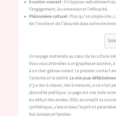
À contre-courant :
Il s’oppose radicalement a
l’engagement, la conversion et l’efficacité.
Phénomène culturel :
Plus qu’un simple site, c
de l’inutile et de l’absurde dans notre envir
So
Un voyage inattendu au cœur de la culture m
Vous vous attendiez à un graphique austère, à d
à un chat-gâteau volant. Le premier contact a
l’attente et la réalité.
Le site joue délibéréme
n’y a rien à classer, rien à mesurer, si ce n’es
absurdité poétique. La page est une toile num
du début des années 2010, accomplit sa course
synthétique, s’ancre dans l’esprit et parachè
fois lointain et familier.