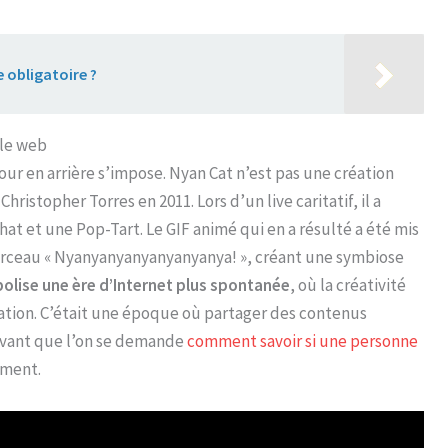
 obligatoire ?
 le web
our en arrière s’impose. Nyan Cat n’est pas une création
Christopher Torres en 2011. Lors d’un live caritatif, il a
at et une Pop-Tart. Le GIF animé qui en a résulté a été mis
morceau « Nyanyanyanyanyanyanya! », créant une symbiose
olise une ère d’Internet plus spontanée
, où la créativité
sation. C’était une époque où partager des contenus
avant que l’on se demande
comment savoir si une personne
ement.