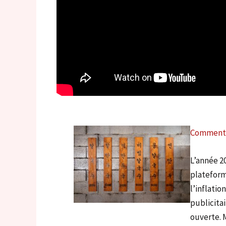
Comment a
L’année 2
plateform
l’inflatio
publicitai
ouverte. 