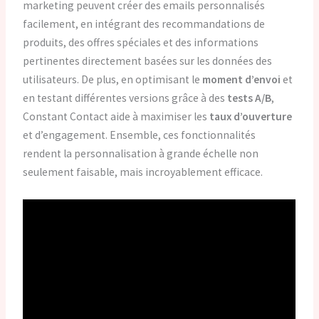
marketing peuvent créer des emails personnalisés
facilement, en intégrant des recommandations de
produits, des offres spéciales et des informations
pertinentes directement basées sur les données des
utilisateurs. De plus, en optimisant le
moment d’envoi
et
en testant différentes versions grâce à des
tests A/B
,
Constant Contact aide à maximiser les
taux d’ouverture
et d’engagement. Ensemble, ces fonctionnalités
rendent la personnalisation à grande échelle non
seulement faisable, mais incroyablement efficace.