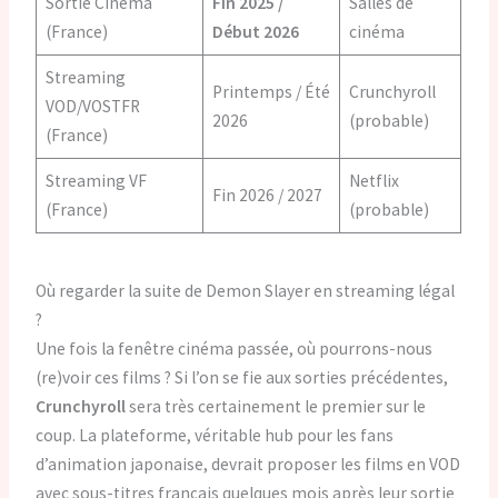
Sortie Cinéma
Fin 2025 /
Salles de
(France)
Début 2026
cinéma
Streaming
Printemps / Été
Crunchyroll
VOD/VOSTFR
2026
(probable)
(France)
Streaming VF
Netflix
Fin 2026 / 2027
(France)
(probable)
Où regarder la suite de Demon Slayer en streaming légal
?
Une fois la fenêtre cinéma passée, où pourrons-nous
(re)voir ces films ? Si l’on se fie aux sorties précédentes,
Crunchyroll
sera très certainement le premier sur le
coup. La plateforme, véritable hub pour les fans
d’animation japonaise, devrait proposer les films en VOD
avec sous-titres français quelques mois après leur sortie