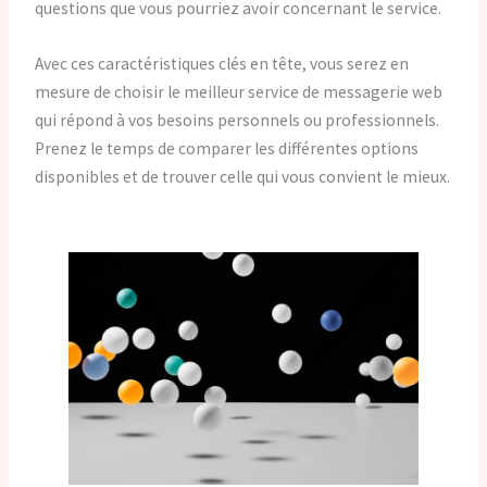
questions que vous pourriez avoir concernant le service.
Avec ces caractéristiques clés en tête, vous serez en
mesure de choisir le meilleur service de messagerie web
qui répond à vos besoins personnels ou professionnels.
Prenez le temps de comparer les différentes options
disponibles et de trouver celle qui vous convient le mieux.