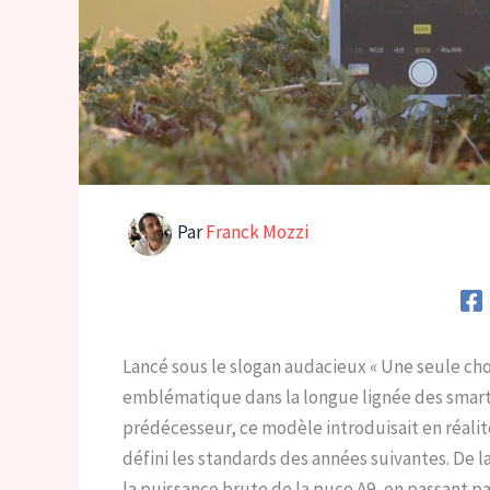
Par
Franck Mozzi
Lancé sous le slogan audacieux « Une seule chos
emblématique dans la longue lignée des smar
prédécesseur, ce modèle introduisait en réali
défini les standards des années suivantes. De la
la puissance brute de la puce A9, en passant p