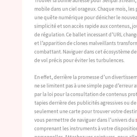
Trouver la bonne adresse pour Senpai Stream,
mobile dans un ciel orageux. Chaque mois, les 
une quête numérique pour dénicher le nouveau
simplicité et son accès rapide aux contenus, j
de régulation. Ce ballet incessant d’URL chang
et l’apparition de clones malveillants transfo
combattant. Naviguer dans cet écosystème dem
de vol précis pour éviter les turbulences.
En effet, derrière la promesse d’un divertisse
ne se limitent pas à une simple page d’erreur a
par la loi pour la consultation de contenus pr
tapies derrière des publicités agressives ou de f
seulement une carte pour trouver votre destina
vous permettre de naviguer dans l’univers du
comprenant les instruments à votre dispositio
personnelles. Attachez vos ceintures, nous all