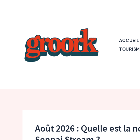
Aller
au
contenu
ACCUEIL
TOURISM
Août 2026 : Quelle est la n
Senpai Stream ?