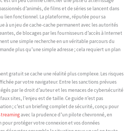
 c’est un peu comme chercher une piste d’atterrissage
passionnés d’animés, de films et de séries se lancent dans
 lien fonctionnel. La plateforme, réputée pour sa
oue à un jeu de cache-cache permanent avec les autorités
eantes, de blocages par les fournisseurs d’accès à Internet
rment une simple recherche en un véritable parcours du
ande plus qu’une simple adresse ; cela requiert un plan
ment gratuit se cache une réalité plus complexe. Les risques
ffichée par votre navigateur. Entre les sanctions prévues
otégés par le droit d’auteur et les menaces de cybersécurité
aux sites, l’enjeu est de taille. Ce guide n’est pas
tion ; c’est un briefing complet de sécurité, conçu pour
streaming
avec la prudence d’un pilote chevronné, en
n pour protéger votre connexion et vos données
ons décrypter ensemble la situation pour un vol en toute