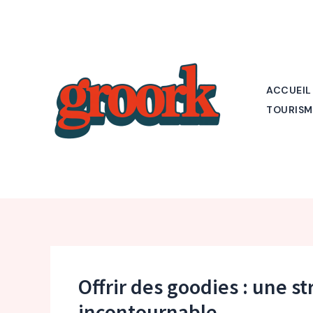
Aller
au
contenu
ACCUEIL
TOURISM
Offrir des goodies : une s
incontournable