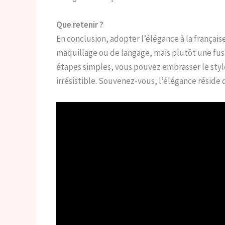
Que retenir ?
En conclusion, adopter l’élégance à la frança
maquillage ou de langage, mais plutôt une fus
étapes simples, vous pouvez embrasser le style
irrésistible. Souvenez-vous, l’élégance réside d