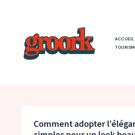
Aller
au
contenu
ACCUEIL
TOURISM
Comment adopter l’éléganc
simples pour un look beaut