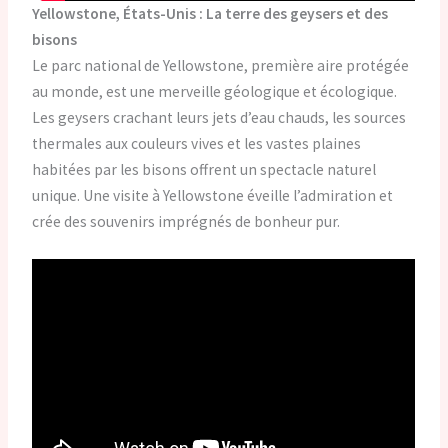
Yellowstone, États-Unis : La terre des geysers et des
bisons
Le parc national de Yellowstone, première aire protégée
au monde, est une merveille géologique et écologique.
Les geysers crachant leurs jets d’eau chauds, les sources
thermales aux couleurs vives et les vastes plaines
habitées par les bisons offrent un spectacle naturel
unique. Une visite à Yellowstone éveille l’admiration et
crée des souvenirs imprégnés de bonheur pur.