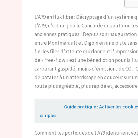
L’A79 en flux libre : Décryptage d’un système q
L’A79, c’est un peu le Concorde des autoroutes 
anciennes pratiques ! Depuis son inauguration f
entre Montmarault et Digoin en une piste sans 
fini les files d’attente qui donnent l’impressi
de « free-flow » est une bénédiction pour la flu
carburant gaspillé, moins d’émissions de CO₂.
de patates à un atterrissage en douceur sur une
route plus agréable, plus rapide et, accessoir
Lire aussi :
Guide pratique : Activer les cook
simples
Comment les portiques de l’A79 identifient vot