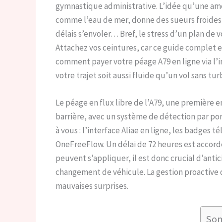
gymnastique administrative. L’idée qu’une amen
comme l’eau de mer, donne des sueurs froides, 
délais s’envoler… Bref, le stress d’un plan de 
Attachez vos ceintures, car ce guide complet e
comment payer votre péage A79 en ligne via l’i
votre trajet soit aussi fluide qu’un vol sans tu
Le péage en flux libre de l’A79, une première 
barrière, avec un système de détection par port
à vous : l’interface Aliae en ligne, les badges
OneFreeFlow. Un délai de 72 heures est accord
peuvent s’appliquer, il est donc crucial d’anti
changement de véhicule. La gestion proactive d
mauvaises surprises.
So