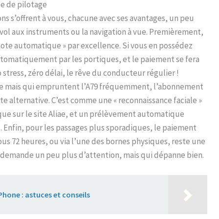
de de pilotage
ons s’offrent à vous, chacune avec ses avantages, un peu
vol aux instruments ou la navigation à vue. Premièrement,
 pilote automatique » par excellence. Si vous en possédez
 automatiquement par les portiques, et le paiement se fera
o stress, zéro délai, le rêve du conducteur régulier !
dge mais qui empruntent l’A79 fréquemment, l’abonnement
te alternative. C’est comme une « reconnaissance faciale »
aque sur le site Aliae, et un prélèvement automatique
e. Enfin, pour les passages plus sporadiques, le paiement
ous 72 heures, ou via l’une des bornes physiques, reste une
qui demande un peu plus d’attention, mais qui dépanne bien.
iPhone : astuces et conseils