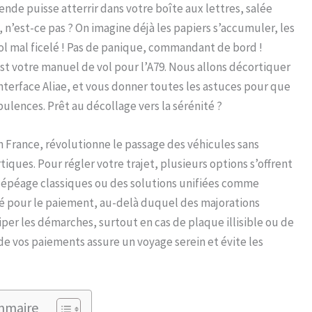
de puisse atterrir dans votre boîte aux lettres, salée
n’est-ce pas ? On imagine déjà les papiers s’accumuler, les
vol mal ficelé ! Pas de panique, commandant de bord !
st votre manuel de vol pour l’A79. Nous allons décortiquer
nterface Aliae, et vous donner toutes les astuces pour que
rbulences. Prêt au décollage vers la sérénité ?
en France, révolutionne le passage des véhicules sans
iques. Pour régler votre trajet, plusieurs options s’offrent
 télépéage classiques ou des solutions unifiées comme
é pour le paiement, au-delà duquel des majorations
ciper les démarches, surtout en cas de plaque illisible ou de
e vos paiements assure un voyage serein et évite les
mmaire