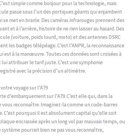
C’est simple comme bonjour pour la technologie, mais
icule passe sous l’un des portiques géants qui enjambent
qui se met en branle. Des caméras infrarouges prennent des
nt et à l’arrière, histoire de ne rien laisser au hasard. Des
icule (voiture, poids lourd, moto) et des antennes DSRC
nt les badges télépéage. C’est l’ANPR, la reconnaissance
 est à la manœuvre. Toutes ces données sont croisées à
 lui attribuer le tarif juste. C’est une symphonie
gistré avec la précision d’un altimètre.
votre voyage sur l’A79
rte d’embarquement sur l’A79. C’est elle qui, dans la
e vous reconnaître. Imaginez-la comme un code-barres
. C’est pourquoi il est absolument capital qu’elle soit
 plaque encrassée après un long vol par mauvais temps, ou
le système pourrait bien ne pas vous reconnaître,