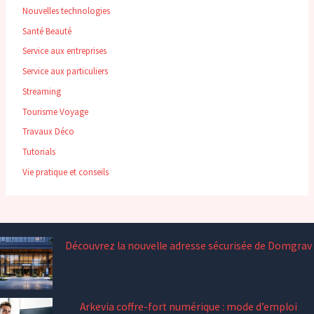
Nouvelles technologies
Santé Beauté
Service aux entreprises
Service aux particuliers
Streaming
Tourisme Voyage
Travaux Déco
Tutorials
Vie pratique et conseils
Découvrez la nouvelle adresse sécurisée de Domgrav
Arkevia coffre-fort numérique : mode d’emploi