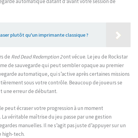
egarde automatique datant d’avant votre session de
aser plutôt qu'un imprimante classique ?
ers de
Red Dead Redemption 2
ont vécue. Le jeu de Rockstar
stème de sauvegarde qui peut sembler opaque au premier
uvegarde automatique, qui s’active après certaines missions
tièrement sous votre contrôle. Beaucoup de joueurs se
est une erreur de débutant.
le peut écraser votre progression à un moment
 La véritable maîtrise du jeu passe par une gestion
egardes manuelles. Il ne s’agit pas juste d’appuyer sur un
 high-tech.