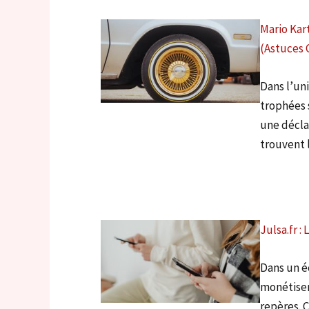
Mario Kar
(Astuces 
Dans l’un
trophées s
une décla
trouvent 
Julsa.fr 
Dans un é
monétisent
repères. C