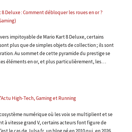
t 8 Deluxe : Comment débloquer les roues en or ?
Gaming)
ivers impitoyable de Mario Kart 8 Deluxe, certains
ont plus que de simples objets de collection ; ils sont
ration. Au sommet de cette pyramide du prestige se
les éléments en or, et plus particulièrement, les…
: L’Actu High-Tech, Gaming et Running
cosystème numérique où les voix se multiplient et se
 à vitesse grand V, certains acteurs font figure de
’est le cas de Julsa.fr, un blog né en 2010 qui, en 2026,