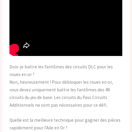
Dois-je battre les fantômes des circuits DLC pour les
roues en or ?
Non, heureusement ! Pour débloquer les roues en or,
vous devez uniquement battre les fantômes des 48
circuits du jeu de base. Les circuits du Pass Circuits
Additionnels ne sont pas nécessaires pour ce défi.
Quelle est la meilleure technique pour gagner des pièces
rapidement pour l’Aile en Or ?