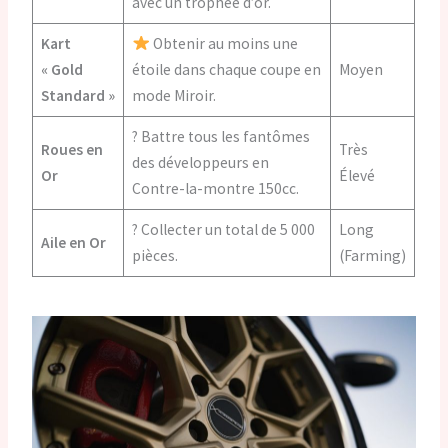
avec un trophée d’or.
Kart
Obtenir au moins une
« Gold
étoile dans chaque coupe en
Moyen
Standard »
mode Miroir.
? Battre tous les fantômes
Roues en
Très
des développeurs en
Or
Élevé
Contre-la-montre 150cc.
? Collecter un total de 5 000
Long
Aile en Or
pièces.
(Farming)