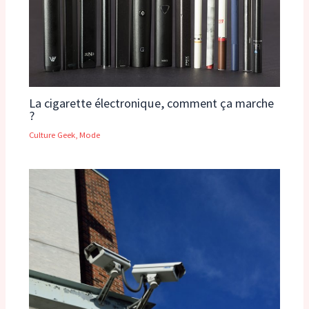
La cigarette électronique, comment ça marche
?
Culture Geek
,
Mode