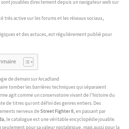
eux sont jouables directement depuis un navigateur web sur
très active sur les forums et les réseaux sociaux,
égiques et des astuces, est régulièrement publié pour
mmaire
logie de demain sur Arcadland
 faire tomber les barrières techniques qui séparaient
orme agit comme un conservatoire vivant de l’histoire du
te de titres qui ont défini des genres entiers. Des
tements nerveux de
Street Fighter II
, en passant par
da
, le catalogue est une véritable encyclopédie jouable.
seulement pour sa valeur nostalgique, mais aussi pour la