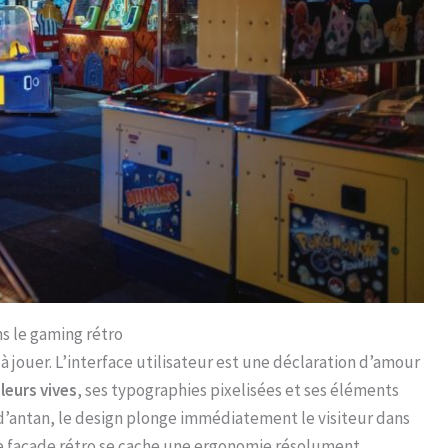
s le gaming rétro
 jouer. L’interface utilisateur est une déclaration d’amour
leurs vives
, ses typographies pixelisées et ses éléments
’antan, le design plonge immédiatement le visiteur dans
te façade rétro se cache une ergonomie résolument