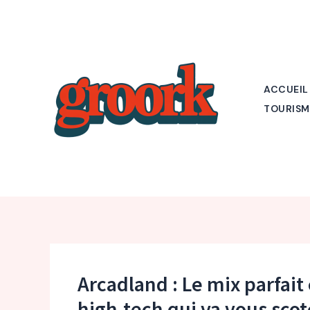
Aller
au
contenu
ACCUEIL
TOURISM
Arcadland : Le mix parfai
high-tech qui va vous sco